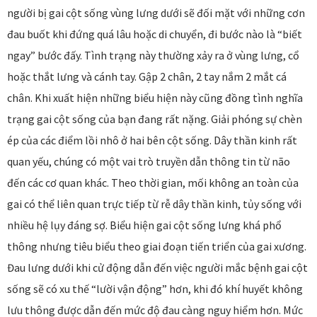
người bị gai cột sống vùng lưng dưới sẽ đối mặt với những cơn
đau buốt khi đứng quá lâu hoặc di chuyển, đi bước nào là “biết
ngay” bước đấy. Tình trạng này thường xảy ra ở vùng lưng, cổ
hoặc thắt lưng và cánh tay. Gập 2 chân, 2 tay nắm 2 mắt cá
chân. Khi xuất hiện những biểu hiện này cũng đồng tình nghĩa
trạng gai cột sống của bạn đang rất nặng. Giải phóng sự chèn
ép của các điểm lồi nhô ở hai bên cột sống. Dây thần kinh rất
quan yếu, chúng có một vai trò truyền dẫn thông tin từ não
đến các cơ quan khác. Theo thời gian, mối không an toàn của
gai có thể liên quan trực tiếp từ rễ dây thần kinh, tủy sống với
nhiều hệ lụy đáng sợ. Biểu hiện gai cột sống lưng khá phổ
thông nhưng tiêu biểu theo giai đoạn tiến triển của gai xương.
Đau lưng dưới khi cử động dẫn đến việc người mắc bệnh gai cột
sống sẽ có xu thế “lười vận động” hơn, khi đó khí huyết không
lưu thông được dẫn đến mức độ đau càng nguy hiểm hơn. Mức