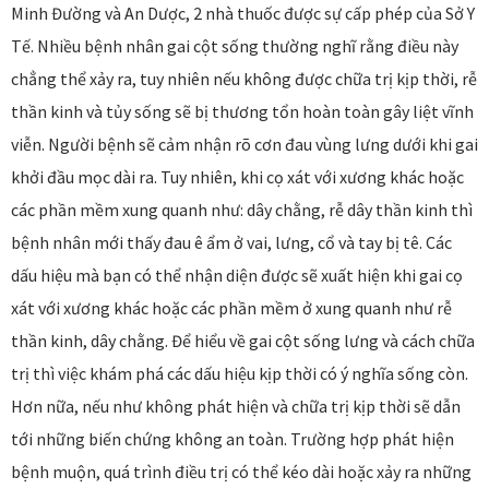
Minh Đường và An Dược, 2 nhà thuốc được sự cấp phép của Sở Y
Tế. Nhiều bệnh nhân gai cột sống thường nghĩ rằng điều này
chẳng thể xảy ra, tuy nhiên nếu không được chữa trị kịp thời, rễ
thần kinh và tủy sống sẽ bị thương tổn hoàn toàn gây liệt vĩnh
viễn. Người bệnh sẽ cảm nhận rõ cơn đau vùng lưng dưới khi gai
khởi đầu mọc dài ra. Tuy nhiên, khi cọ xát với xương khác hoặc
các phần mềm xung quanh như: dây chằng, rễ dây thần kinh thì
bệnh nhân mới thấy đau ê ẩm ở vai, lưng, cổ và tay bị tê. Các
dấu hiệu mà bạn có thể nhận diện được sẽ xuất hiện khi gai cọ
xát với xương khác hoặc các phần mềm ở xung quanh như rễ
thần kinh, dây chằng. Để hiểu về gai cột sống lưng và cách chữa
trị thì việc khám phá các dấu hiệu kịp thời có ý nghĩa sống còn.
Hơn nữa, nếu như không phát hiện và chữa trị kịp thời sẽ dẫn
tới những biến chứng không an toàn. Trường hợp phát hiện
bệnh muộn, quá trình điều trị có thể kéo dài hoặc xảy ra những