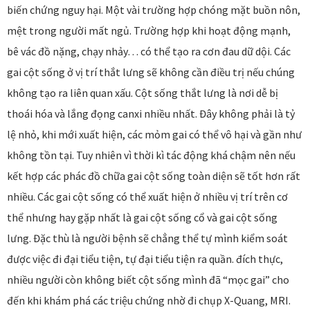
biến chứng nguy hại. Một vài trường hợp chóng mặt buồn nôn,
mệt trong người mất ngủ. Trường hợp khi hoạt động mạnh,
bê vác đồ nặng, chạy nhảy… có thể tạo ra cơn đau dữ dội. Các
gai cột sống ở vị trí thắt lưng sẽ không cần điều trị nếu chúng
không tạo ra liên quan xấu. Cột sống thắt lưng là nơi dễ bị
thoái hóa và lắng đọng canxi nhiều nhất. Đây không phải là tỷ
lệ nhỏ, khi mới xuất hiện, các mỏm gai có thể vô hại và gần như
không tồn tại. Tuy nhiên vì thời kì tác động khá chậm nên nếu
kết hợp các phác đồ chữa gai cột sống toàn diện sẽ tốt hơn rất
nhiều. Các gai cột sống có thể xuất hiện ở nhiều vị trí trên cơ
thể nhưng hay gặp nhất là gai cột sống cổ và gai cột sống
lưng. Đặc thù là người bệnh sẽ chẳng thể tự mình kiểm soát
được việc đi đại tiểu tiện, tự đại tiểu tiện ra quần. đích thực,
nhiều người còn không biết cột sống mình đã “mọc gai” cho
đến khi khám phá các triệu chứng nhờ đi chụp X-Quang, MRI.