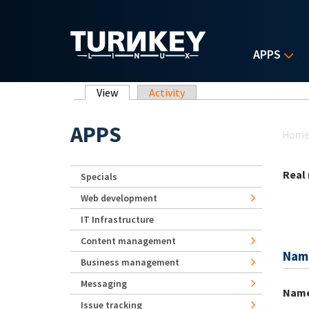
Skip to main content
APPS
Primary tabs
View
(active tab)
Activity
Yo
APPS
Hom
Real
Specials
Web development
IT Infrastructure
Content management
Nam
Business management
Messaging
Nam
Issue tracking