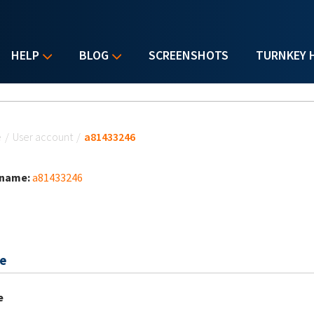
HELP
BLOG
SCREENSHOTS
TURNKEY 
u are here
e
/
User account
/
a81433246
 name:
a81433246
e
e