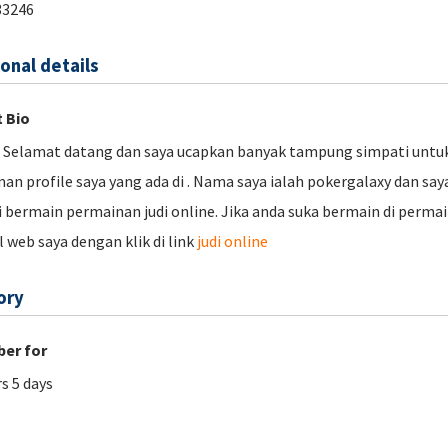
33246
onal details
 Bio
, Selamat datang dan saya ucapkan banyak tampung simpati untu
an profile saya yang ada di . Nama saya ialah pokergalaxy dan saya
i bermain permainan judi online. Jika anda suka bermain di perm
al web saya dengan klik di link
judi online
ory
er for
rs 5 days