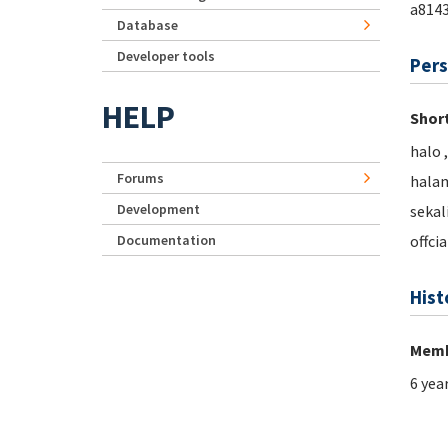
a814
Database
Developer tools
Pers
HELP
Short
halo 
Forums
halam
Development
sekal
offci
Documentation
Hist
Memb
6 yea