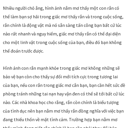
Nhiều người chỏ ằng, hình ảnh nằm mơ thấy một con rắn có
thể làm bạn sợ hãi trong giấc mơ thấy rắn và trong cuộc sống,
rắn chính là động vật mà nó sẵn sàng tấn công bạn bất cứ lúc
nào rất nhanh và nguy hiểm, giấc mơ thấy rắn có thể đại diện
cho một linh vật trong cuộc sống của bạn, điều đó bạn không
thể đoán trước được.
Hình ảnh con rắn mạnh khỏe trong giấc mơ không những sẽ
bảo vệ bạn còn cho thấy sự đổi mới tích cực trong tương lai
của bạn, nếu con rắn trong giấc mơ cắn bạn, bạn cần hết sức đề
phòng tránh những tai nạn hay vận đen có thể sẽ tới bất cứ lúc
nào. Các nhà khoa học cho rằng, rắn còn chính là biểu tượng
của tình dục nên bạn nằm mơ thấy rắn đồng nghĩa với việc bạn
đang thiếu thốn về mặt tình cảm. Trường hợp bạn nằm mơ