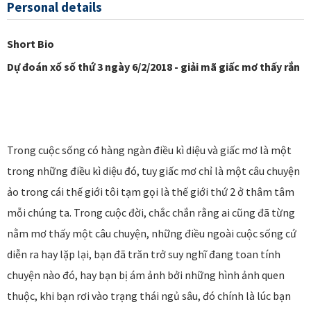
Personal details
Short Bio
Dự đoán xổ số thứ 3 ngày 6/2/2018 - giải mã giấc mơ thấy rắn
Trong cuộc sống có hàng ngàn điều kì diệu và giấc mơ là một
trong những điều kì diệu đó, tuy giấc mơ chỉ là một câu chuyện
ảo trong cái thế giới tôi tạm gọi là thế giới thứ 2 ở thâm tâm
mỗi chúng ta. Trong cuộc đời, chắc chắn rằng ai cũng đã từng
nằm mơ thấy một câu chuyện, những điều ngoài cuộc sống cứ
diễn ra hay lặp lại, bạn đã trăn trở suy nghĩ đang toan tính
chuyện nào đó, hay bạn bị ám ảnh bởi những hình ảnh quen
thuộc, khi bạn rơi vào trạng thái ngủ sâu, đó chính là lúc bạn