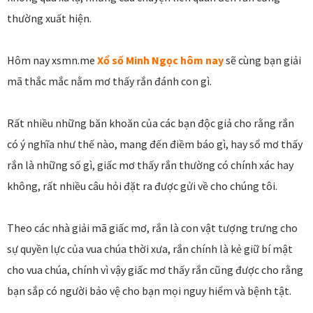
thường xuất hiện.
Hôm nay xsmn.me
Xổ số Minh Ngọc hôm nay
sẽ cùng bạn giải
mã thắc mắc nằm mơ thấy rắn đánh con gì.
Rất nhiều những băn khoăn của các bạn độc giả cho rằng rắn
có ý nghĩa như thế nào, mang đến điềm báo gì, hay sổ mơ thấy
rắn là những số gì, giấc mơ thấy rắn thường có chính xác hay
không, rất nhiều câu hỏi đặt ra được gửi về cho chúng tôi.
Theo các nhà giải mã giấc mơ, rắn là con vật tượng trưng cho
sự quyền lực của vua chúa thời xưa, rắn chính là kẻ giữ bí mật
cho vua chúa, chính vì vậy giấc mơ thấy rắn cũng được cho rằng
bạn sắp có người bảo vệ cho bạn mọi nguy hiểm và bệnh tật.