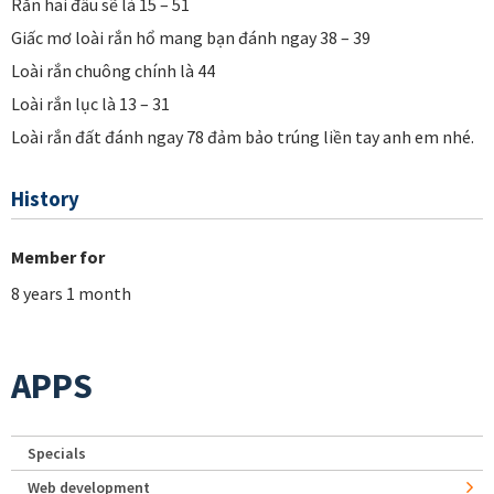
Rắn hai đầu sẽ là 15 – 51
Giấc mơ loài rắn hổ mang bạn đánh ngay 38 – 39
Loài rắn chuông chính là 44
Loài rắn lục là 13 – 31
Loài rắn đất đánh ngay 78 đảm bảo trúng liền tay anh em nhé.
History
Member for
8 years 1 month
APPS
Specials
Web development