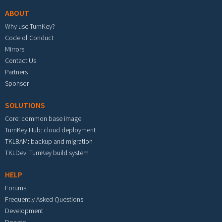
ABOUT
Why use TurnKey?
Code of Conduct
Mirrors
Contact Us
Partners
Sponsor
SOLUTIONS
Core: common base image
TurnKey Hub: cloud deployment
TKLBAM: backup and migration
TKLDev: TurnKey build system
HELP
Forums
Frequently Asked Questions
Development