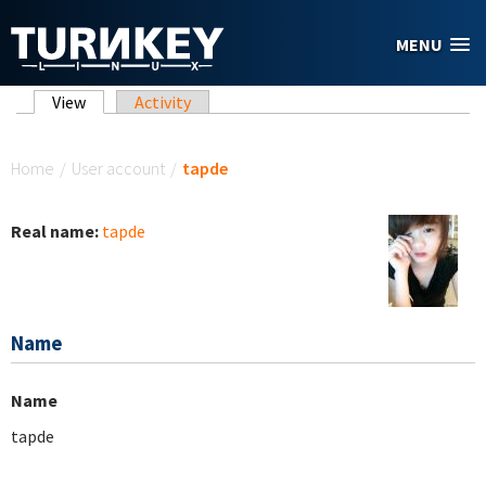
Skip to main content
MENU
Primary tabs
View
(active tab)
Activity
You are here
Home
/
User account
/
tapde
Real name:
tapde
Name
Name
tapde