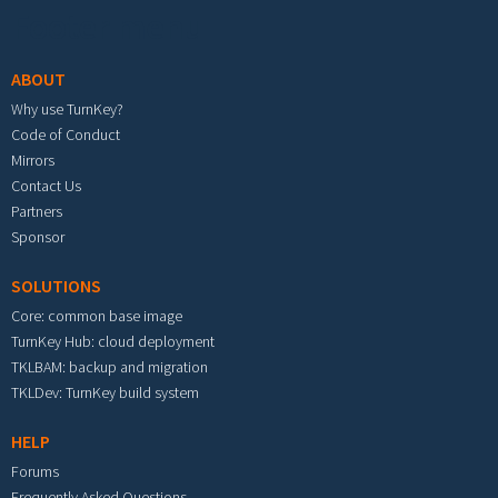
Footer menu
ABOUT
Why use TurnKey?
Code of Conduct
Mirrors
Contact Us
Partners
Sponsor
SOLUTIONS
Core: common base image
TurnKey Hub: cloud deployment
TKLBAM: backup and migration
TKLDev: TurnKey build system
HELP
Forums
Frequently Asked Questions