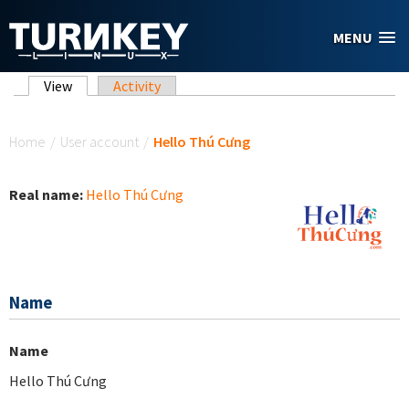
Skip to main content
MENU
Primary tabs
View
(active tab)
Activity
You are here
Home
/
User account
/
Hello Thú Cưng
Real name:
Hello Thú Cưng
Name
Name
Hello Thú Cưng